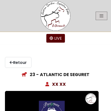
Aller
au
contenu
🔴 LIVE
Retour
23 - ATLANTIC DE SEGURET
XX XX