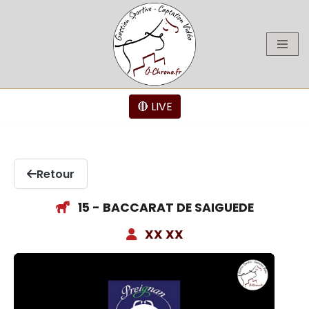
Aller
au
contenu
🔴 LIVE
Retour
15 - BACCARAT DE SAIGUEDE
XX XX