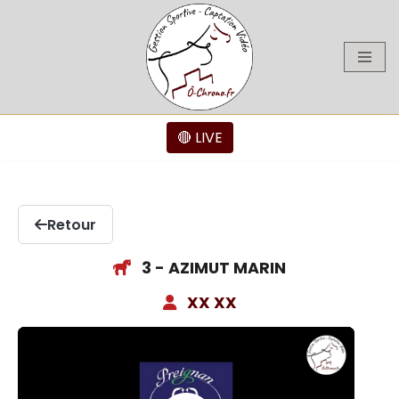
Aller
au
contenu
🔴 LIVE
Retour
3 - AZIMUT MARIN
XX XX