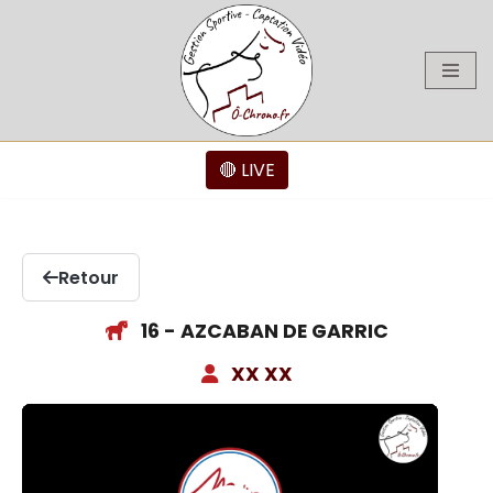
Aller
au
contenu
🔴 LIVE
Retour
16 - AZCABAN DE GARRIC
XX XX