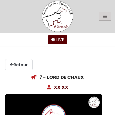
Aller
au
contenu
🔴 LIVE
Retour
7 - LORD DE CHAUX
XX XX