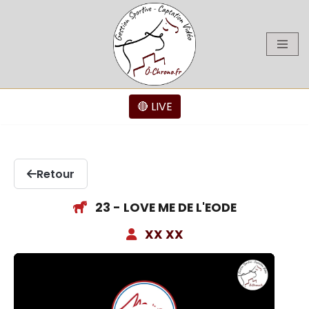
Aller
au
contenu
🔴 LIVE
Retour
23 - LOVE ME DE L'EODE
XX XX