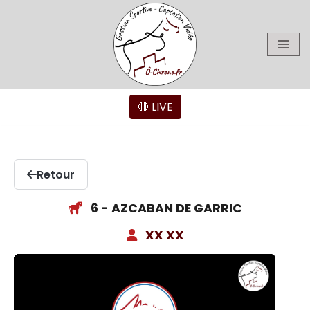
Aller
au
contenu
🔴 LIVE
Retour
6 - AZCABAN DE GARRIC
XX XX