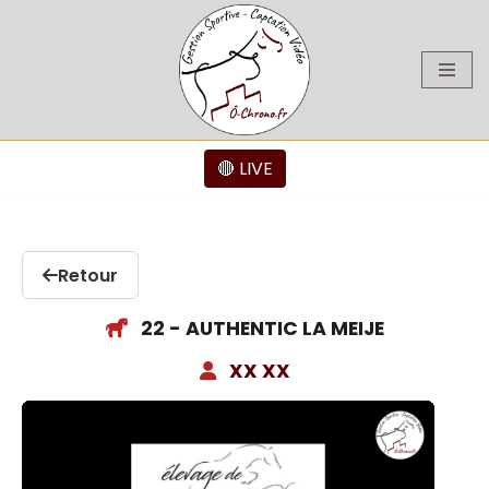
Aller
au
contenu
🔴 LIVE
Retour
22 - AUTHENTIC LA MEIJE
XX XX