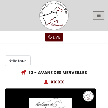
Aller
au
contenu
🔴 LIVE
Retour
10 - AVANE DES MERVEILLES
XX XX