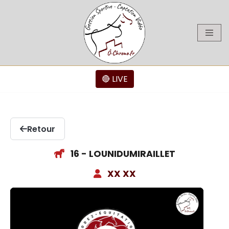
Aller
au
contenu
🔴 LIVE
Retour
16 - LOUNIDUMIRAILLET
XX XX