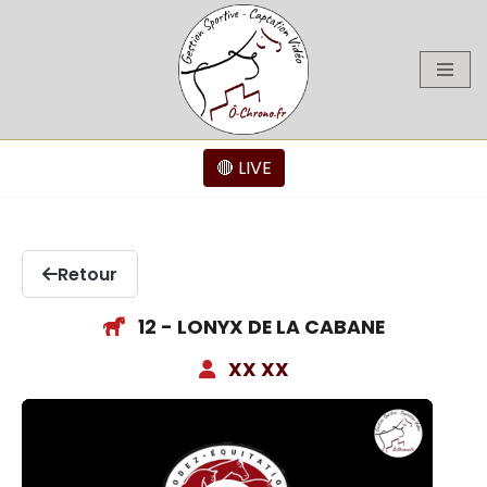
Aller
au
contenu
🔴 LIVE
Retour
12 - LONYX DE LA CABANE
XX XX