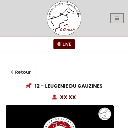
Aller
au
contenu
🔴 LIVE
Retour
12 - LEUGENIE DU GAUZINES
XX XX