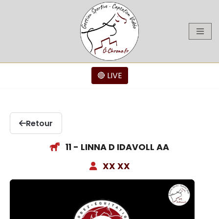
Aller
au
contenu
🔴 LIVE
Retour
11 - LINNA D IDAVOLL AA
XX XX