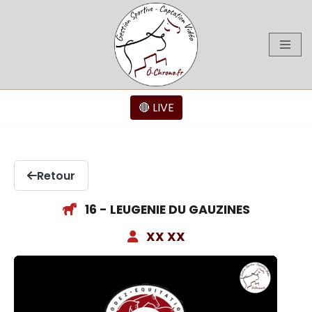
Aller
au
contenu
🔴 LIVE
Retour
16 - LEUGENIE DU GAUZINES
XX XX