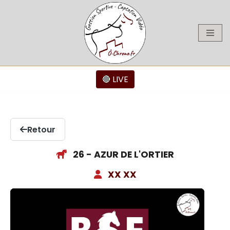
Aller
au
contenu
🔴 LIVE
Retour
26 - AZUR DE L'ORTIER
XX XX