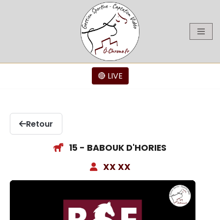
Aller
au
contenu
🔴 LIVE
Retour
15 - BABOUK D'HORIES
XX XX