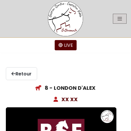
Aller
au
contenu
🔴 LIVE
Retour
8 - LONDON D'ALEX
XX XX