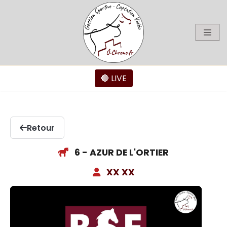
Aller
au
contenu
🔴 LIVE
Retour
6 - AZUR DE L'ORTIER
XX XX