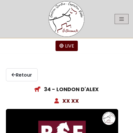
Aller
au
contenu
🔴 LIVE
Retour
34 - LONDON D'ALEX
XX XX