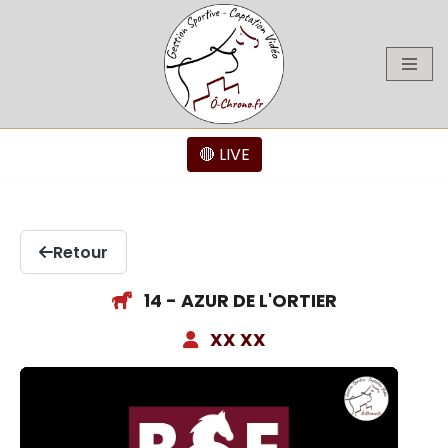
Aller
au
contenu
🔴 LIVE
Retour
14 - AZUR DE L'ORTIER
XX XX