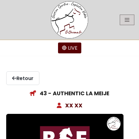
Aller
au
contenu
🔴 LIVE
Retour
43 - AUTHENTIC LA MEIJE
XX XX