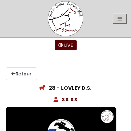
Aller
au
contenu
🔴 LIVE
Retour
28 - LOVLEY D.S.
XX XX