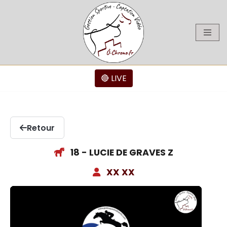
Aller
au
contenu
🔴 LIVE
Retour
18 - LUCIE DE GRAVES Z
XX XX