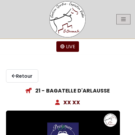
Aller
au
contenu
🔴 LIVE
Retour
21 - BAGATELLE D'ARLAUSSE
XX XX