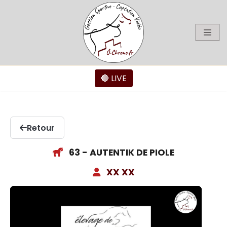
Aller
au
contenu
🔴 LIVE
Retour
63 - AUTENTIK DE PIOLE
XX XX