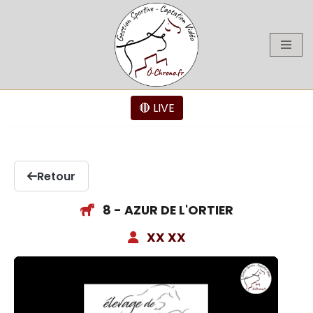
Aller
au
contenu
🔴 LIVE
Retour
8 - AZUR DE L'ORTIER
XX XX