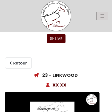
Aller
au
contenu
🔴 LIVE
Retour
23 - LINKWOOD
XX XX