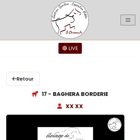
Aller
au
contenu
🔴 LIVE
Retour
17 - BAGHERA BORDERIE
XX XX