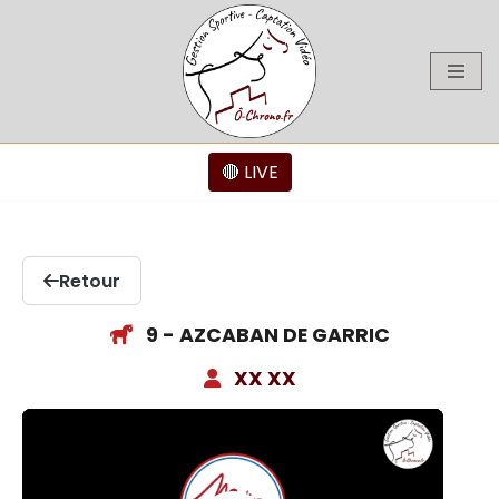
Aller
au
contenu
🔴 LIVE
Retour
9 - AZCABAN DE GARRIC
XX XX