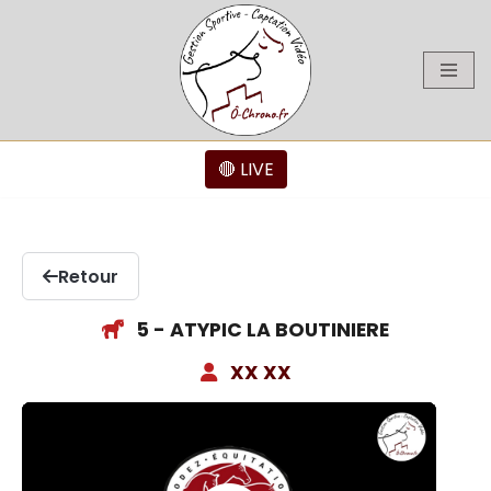
Aller
au
contenu
🔴 LIVE
Retour
5 - ATYPIC LA BOUTINIERE
XX XX