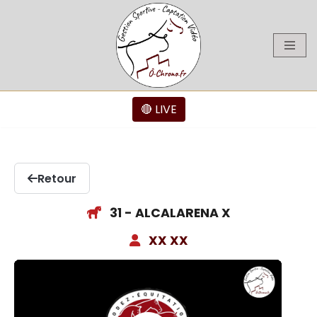
Aller
au
contenu
🔴 LIVE
Retour
31 - ALCALARENA X
XX XX