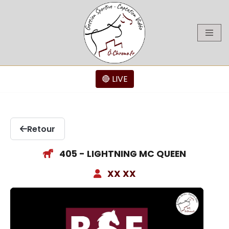
Aller
au
contenu
🔴 LIVE
Retour
405 - LIGHTNING MC QUEEN
XX XX