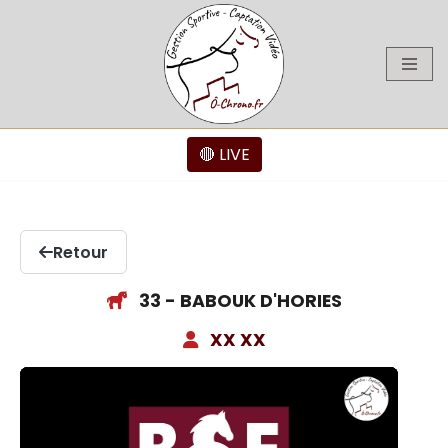
Aller
au
contenu
🔴 LIVE
Retour
33 - BABOUK D'HORIES
XX XX