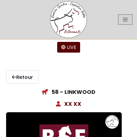
Aller
au
contenu
🔴 LIVE
Retour
58 - LINKWOOD
XX XX