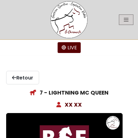
Aller
au
contenu
🔴 LIVE
Retour
7 - LIGHTNING MC QUEEN
XX XX