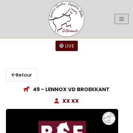
Aller
au
contenu
🔴 LIVE
Retour
49 - LENNOX VD BROEKKANT
XX XX