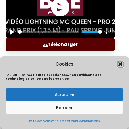
Play
Enter
Télécharger
fullscree
Cookies
Pour offrir les
meilleures expériences, nous utilisons des
technologies telles que les cookies
.
Accepter
Politique de confidentialité
Mentions Légales
Politique de cookies (UE)
Refuser
ÔChrono By Ocaptation | Un concept crée et développé par
Thibaut Mouly & Co | 2026
Politique de cookies
Politique de confidentialité
Mentions Légales