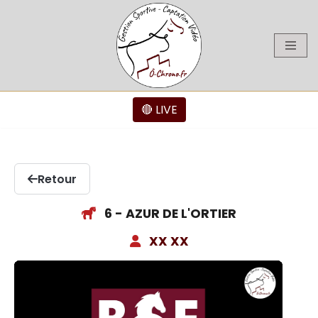
Aller
au
contenu
🔴 LIVE
Retour
6 - AZUR DE L'ORTIER
XX XX