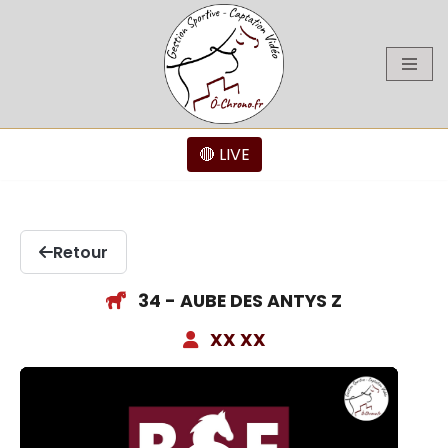
Aller
au
contenu
🔴 LIVE
Retour
34 - AUBE DES ANTYS Z
XX XX