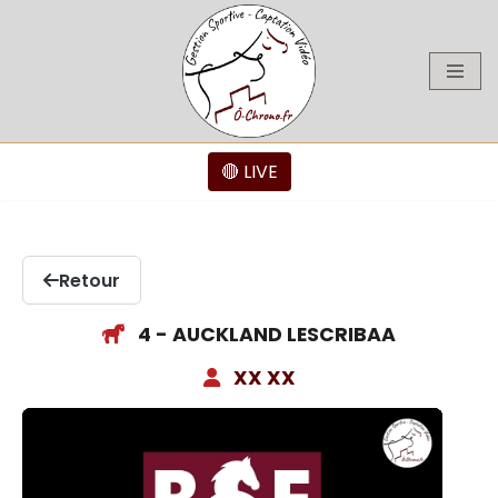
Aller
au
contenu
🔴 LIVE
Retour
4 - AUCKLAND LESCRIBAA
XX XX