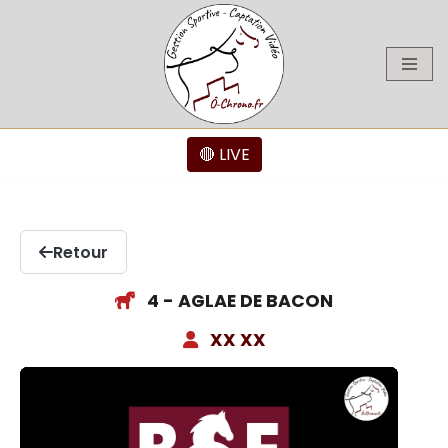
Aller
au
contenu
🔴 LIVE
Retour
4 - AGLAE DE BACON
XX XX