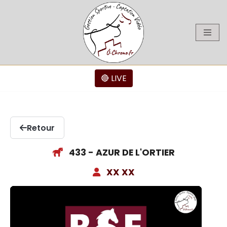
Aller
au
contenu
🔴 LIVE
Retour
433 - AZUR DE L'ORTIER
XX XX