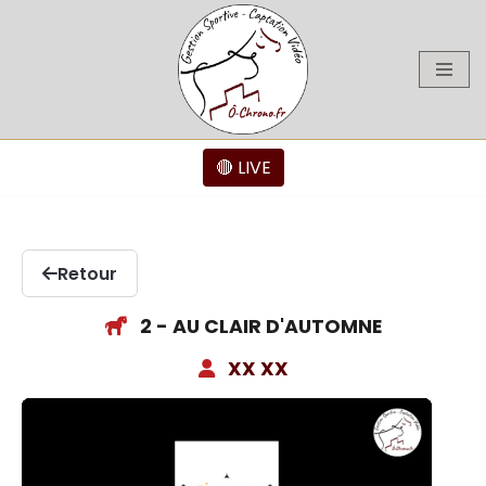
Aller
au
contenu
🔴 LIVE
Retour
2 - AU CLAIR D'AUTOMNE
XX XX