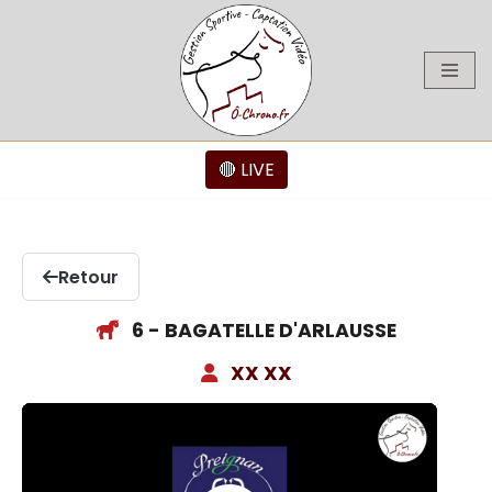
Aller
au
contenu
🔴 LIVE
Retour
6 - BAGATELLE D'ARLAUSSE
XX XX