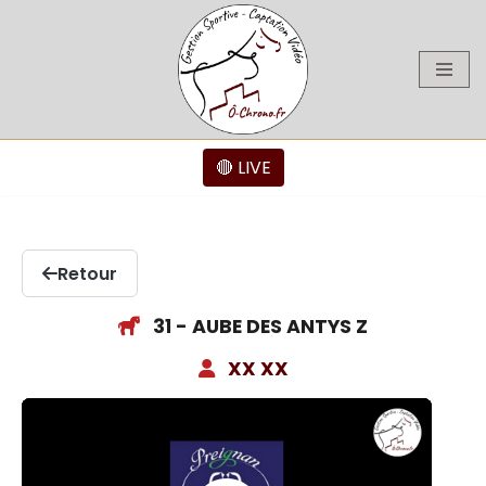
Aller
au
contenu
🔴 LIVE
Retour
31 - AUBE DES ANTYS Z
XX XX