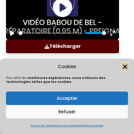
Play
Enter
Télécharger
fullscree
Cookies
Pour offrir les
meilleures expériences, nous utilisons des
technologies telles que les cookies
.
Accepter
Politique de confidentialité
Mentions Légales
Politique de cookies (UE)
Refuser
ÔChrono By Ocaptation | Un concept crée et développé par
Thibaut Mouly & Co | 2026
Politique de cookies
Politique de confidentialité
Mentions Légales