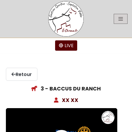
Aller
au
contenu
🔴 LIVE
Retour
3 - BACCUS DU RANCH
XX XX