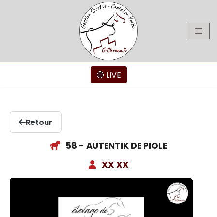
Aller
au
contenu
🔴 LIVE
Retour
58 - AUTENTIK DE PIOLE
XX XX