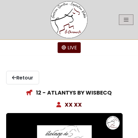
Aller
au
contenu
🔴 LIVE
Retour
12 - ATLANTYS BY WISBECQ
XX XX