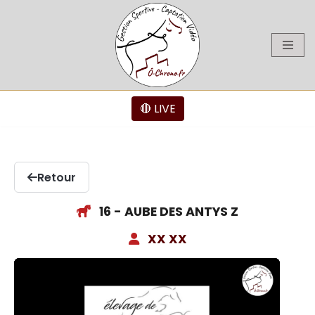
Aller
au
contenu
🔴 LIVE
Retour
16 - AUBE DES ANTYS Z
XX XX